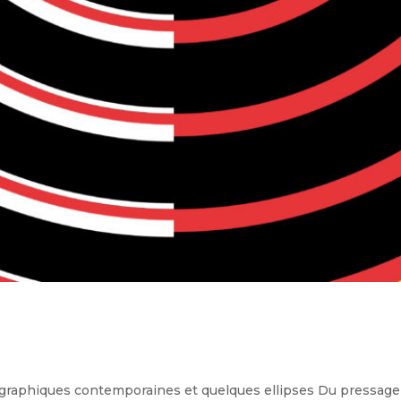
phiques contemporaines et quelques ellipses Du pressage ind