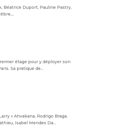
k, Béatrice Duport, Pauline Pastry,
bre,...
 premier étage pour y déployer son
s. Sa pratique de...
Larry » Ahvakana, Rodrigo Braga,
athieu, Isabel Mendes Da...