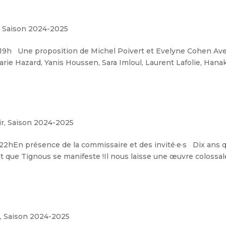
,
Saison 2024-2025
h Une proposition de Michel Poivert et Evelyne Cohen Avec l
rie Hazard, Yanis Houssen, Sara Imloul, Laurent Lafolie, Hanak
ir
,
Saison 2024-2025
hEn présence de la commissaire et des invité·e·s Dix ans q
 que Tignous se manifeste !Il nous laisse une œuvre colossale
r
,
Saison 2024-2025