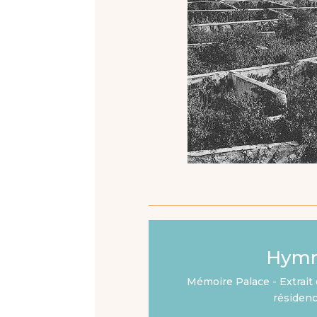
Hymn
Mémoire Palace - Extrait 
résidenc