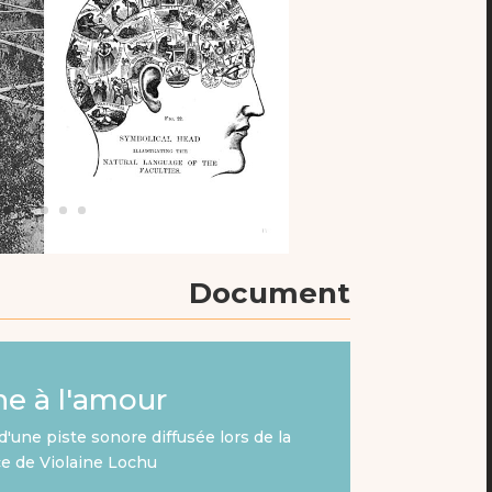
Document
e à l'amour
d'une piste sonore diffusée lors de la
e de Violaine Lochu